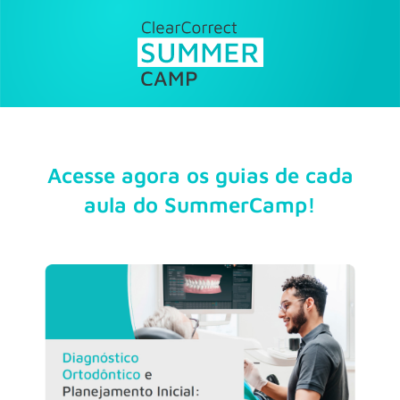
Acesse agora os guias de cada
aula do SummerCamp!